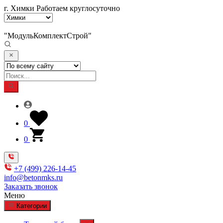
г. Химки
Работаем круглосуточно
"МодульКомплектСтрой"
0
0
+7 (499) 226-14-45
info@betonmks.ru
Заказать звонок
Меню
Категории