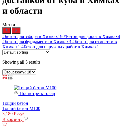
доставкой от куба в Химках
и области
Метки
#Бетон для забора в Химках
19
#Бетон для дорог в Химках
4
#Бетон для фундамента в Химках
3
#Бетон для отмостки в
Химках
1
#Бетон для наружных работ в Химках
1
Showing all 5 results
Посмотреть товар
Тощий бетон
Тощий бетон М100
3,180
Р
/куб
В корзину