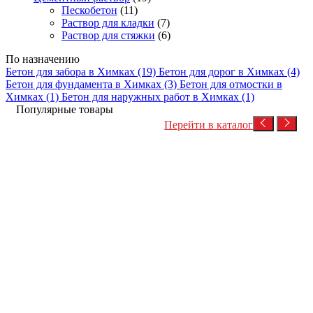
Пескобетон
(11)
Раствор для кладки
(7)
Раствор для стяжки
(6)
По назначению
Бетон для забора в Химках
(19)
Бетон для дорог в Химках
(4)
Бетон для фундамента в Химках
(3)
Бетон для отмостки в
Химках
(1)
Бетон для наружных работ в Химках
(1)
Популярные товары
Перейти в каталог
Посмотреть товар
Бетон на гравии
Товарный бетон
Товарный бетон М350 (гравий)
4,400
Р
/куб
В корзину
Посмотреть товар