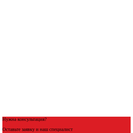
Посмотреть товар
Пескобетон
Пескобетон М100
3,470
Р
/куб
В корзину
Посмотреть товар
Бетон на гравии
Товарный бетон
Товарный бетон М200 (гравий)
4,100
Р
/куб
В корзину
Нужна консультация?
Оставьте заявку и наш специалист