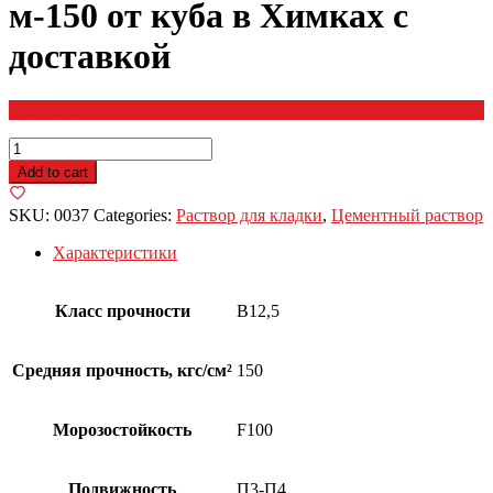
м-150 от куба в Химках с
доставкой
4,070
Р
/куб
Кладочный
раствор
Add to cart
М-150
quantity
SKU:
0037
Categories:
Раствор для кладки
,
Цементный раствор
Характеристики
Класс прочности
B12,5
Средняя прочность, кгс/см²
150
Морозостойкость
F100
Подвижность
П3-П4